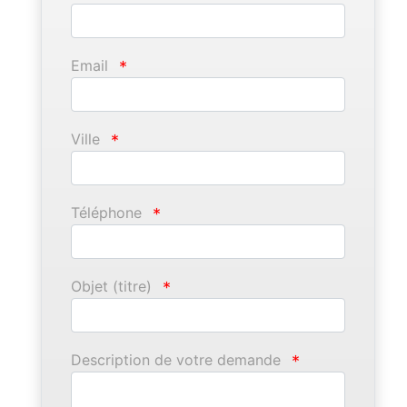
Email
*
Ville
*
Téléphone
*
Objet (titre)
*
Description de votre demande
*