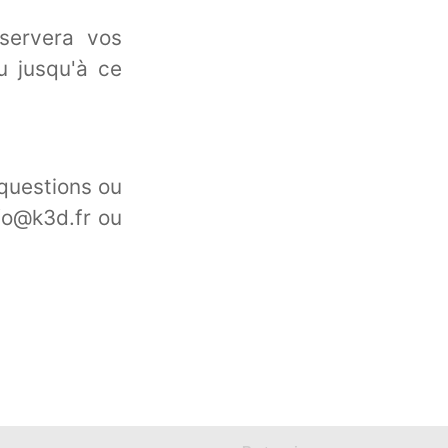
nservera vos
ou jusqu'à ce
 questions ou
nfo@k3d.fr ou