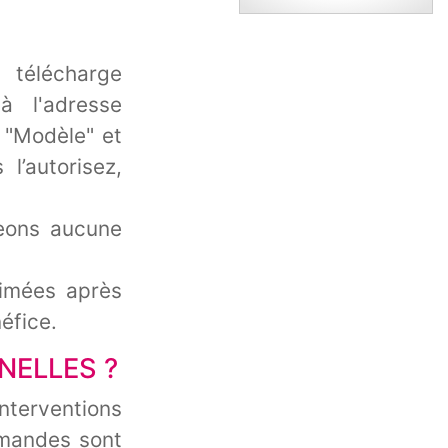
 télécharge
à l'adresse
, "Modèle" et
l’autorisez,
eons aucune
rimées après
éfice.
NELLES ?
terventions
emandes sont