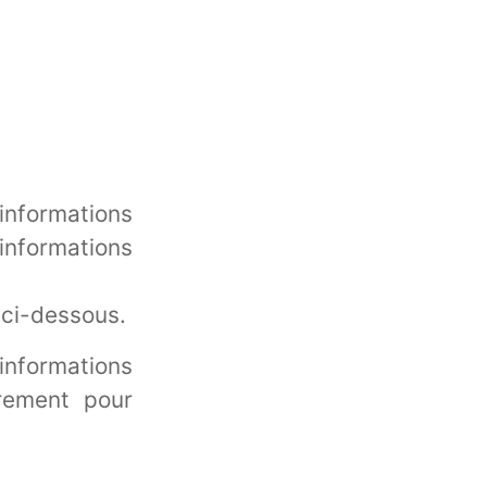
nformations
nformations
 ci-dessous.
 informations
rement pour