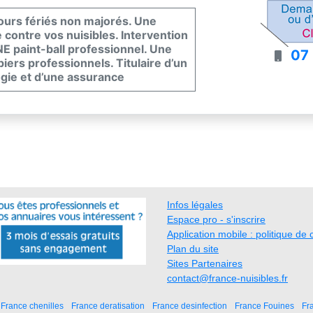
ours fériés non majorés. Une
 contre vos nuisibles. Intervention
E paint-ball professionnel. Une
07
ers professionnels. Titulaire d’un
ogie et d’une assurance
.
, Puce de parquet, Punaises de lit,
ois ...
Infos légales
Espace pro - s'inscrire
Application mobile : politique de c
Plan du site
Sites Partenaires
contact@france-nuisibles.fr
France chenilles
France deratisation
France desinfection
France Fouines
Fr