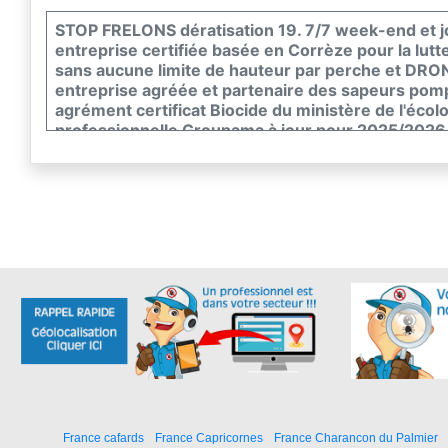
STOP FRELONS dératisation 19. 7/7 week-end et j
entreprise certifiée basée en Corrèze pour la lutte
sans aucune limite de hauteur par perche et DRON
entreprise agréée et partenaire des sapeurs pompi
agrément certificat Biocide du ministère de l'écol
professionnelle Groupama à jour pour 2025/2026
Guêpes, Frelons asiatiques, Frelon, Blattes, Cafard
Rongeurs, Pigeons, Taupes, Termites, insectes du b
DEVIS GRATUIT
France cafards
France Capricornes
France Charancon du Palmier