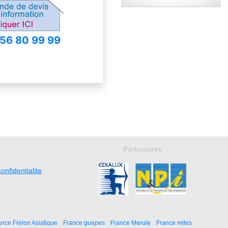
 56 80 99 99
Partenaires
onfidentialite
ance Frelon Asiatique
France guepes
France Merule
France mites